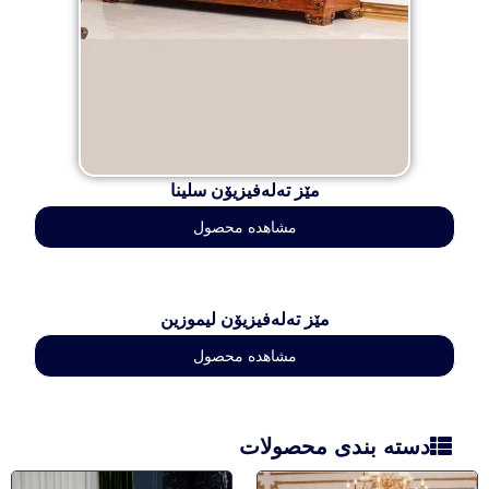
مێز تەلەفیزیۆن سلینا
مشاهده محصول
مێز تەلەفیزیۆن لیموزین
مشاهده محصول
دسته بندی محصولات