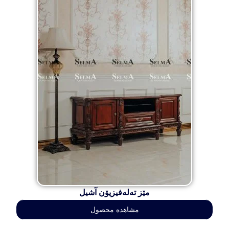
مێز تەلەفیزیۆن آشیل
مشاهده محصول