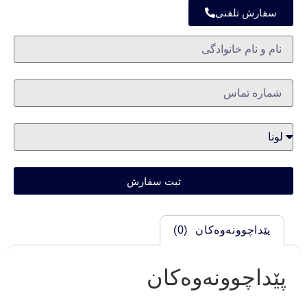
سفارش تلفنی
ثبت سفارش
پێداچوونەوەکان (0)
پێداچوونەوەکان