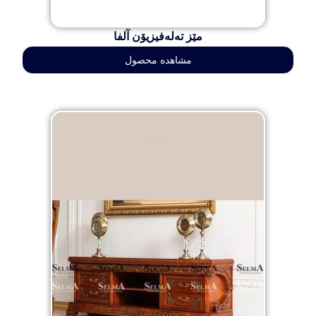
مێز تەلەفیزیۆن آلفا
مشاهده محصول