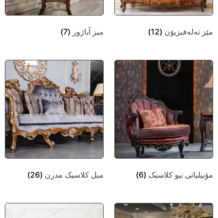
مێز تەلەفیزیۆن
(12)
میز آباژور
(7)
مۆبیلیاتی نیو کلاسیک
(6)
مبل کلاسیک مدرن
(26)