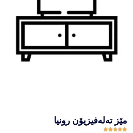
مێز تەلەفیزیۆن رونیا