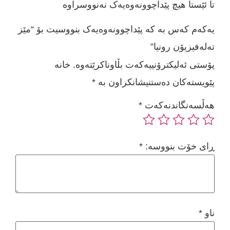
تا ئێستا هیچ پێداچوونەوەیەک نەنووسراوە
یەکەم کەس بە کە پێداچوونەوەیەک بنووسیت بۆ “مێز
تەلەفیزیۆن رونیا”
پۆستی ئەلیکترۆنییەکەت بڵاوناکرێتەوە.
خانە
پێویستەکان دەستنیشانکراون بە
*
هەڵسەنگاندنەکەت
*
ڕای خۆت بنووسە:
*
ناو
*