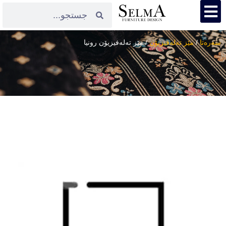
سەرەتا
/
مێز تەلەفیزیۆن
/ مێز تەلەفیزیۆن رونیا