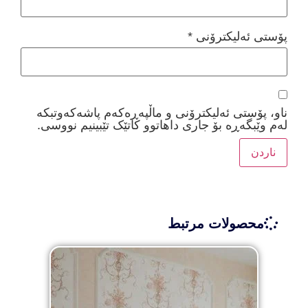
پۆستی ئەلیکترۆنی
*
ناو، پۆستی ئەلیکترۆنی و ماڵپەڕەکەم پاشەکەوتبکە
لەم وێبگەڕە بۆ جاری داهاتوو کاتێک تێبینیم نووسی.
محصولات مرتبط