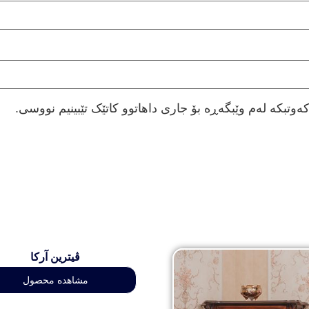
ەوتبکە لەم وێبگەڕە بۆ جاری داهاتوو کاتێک تێبینیم نووسی.
ڤیترین آرکا
مشاهده محصول