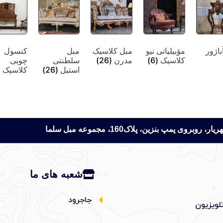
باژور
مۆبیلیاتی نیو
مبل کلاسیک
مبل
کنسول
کلاسیک
(6)
مدرن
(26)
سلطنتی
چوبی
استیل
(26)
کلاسیک
)
 پمپ بنزین، پلاک160، مجموعه مبل سلما
شعبه های ما
جاجرود
لویزیون