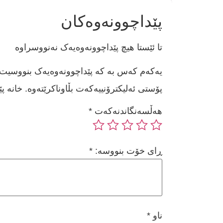
پێداچوونەوەکان
تا ئێستا هیچ پێداچوونەوەیەک نەنووسراوە
یەکەم کەس بە کە پێداچوونەوەیەک بنووسیت بۆ 
پۆستی ئەلیکترۆنییەکەت بڵاوناکرێتەوە.
خانە پ
هەڵسەنگاندنەکەت
*
ڕای خۆت بنووسە:
*
ناو
*