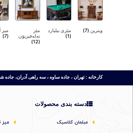
ویترین
(7)
مێزی بیلیارد
مێز
میز آ
(1)
تەلەفیزیۆن
(7)
(12)
کارخانه : تهران ، جاده ساوه ، سه راهی آدران، جاده شهریار، روبروی
دسته بندی محصولات
مبلمان کلاسیک
میز ت