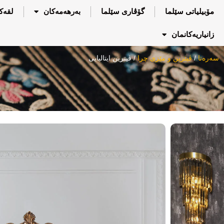
مۆبیلیاتی سێلما
گۆڤاری سێلما
بەرهەمەکان
لقەک
زانیاریەکانمان
سەرەتا
/
ڤیترین و مێزی چرا
/ ڤیترین ایتالیایی