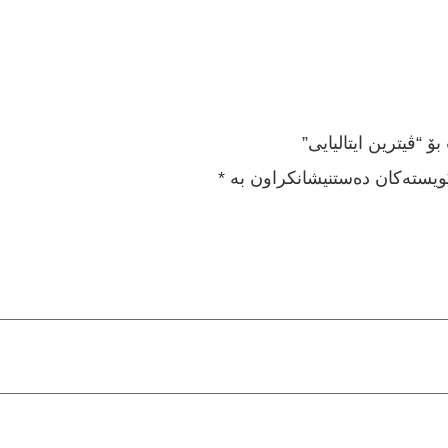
“ڤیترین ایتالیایی”
ێویستەکان دەستنیشانکراون بە
*