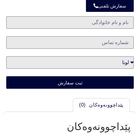
سفارش تلفنی
ثبت سفارش
پێداچوونەوەکان (0)
پێداچوونەوەکان