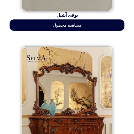
بوفێ آشیل
مشاهده محصول