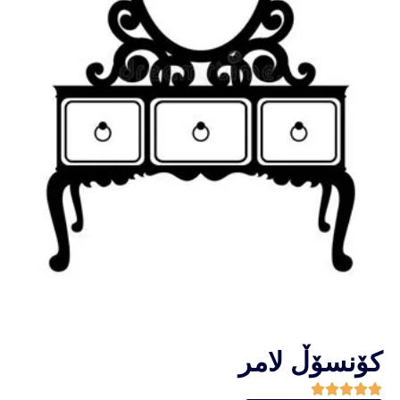
کۆنسۆڵ لامر