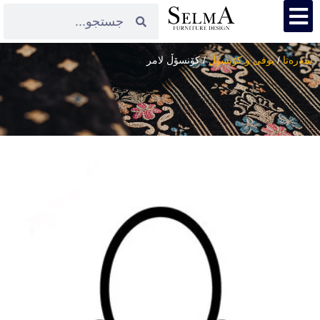
سەرەتا
/
بوفی و کۆنسۆڵ
/ کۆنسۆڵ لامر