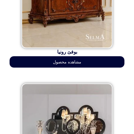
بوفێ رونیا
مشاهده محصول