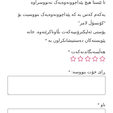
تا ئێستا هیچ پێداچوونەوەیەک نەنووسراوە
یەکەم کەس بە کە پێداچوونەوەیەک بنووسیت بۆ
“کۆنسۆڵ لامر”
پۆستی ئەلیکترۆنییەکەت بڵاوناکرێتەوە.
خانە
پێویستەکان دەستنیشانکراون بە
*
هەڵسەنگاندنەکەت
*
ڕای خۆت بنووسە:
*
ناو
*