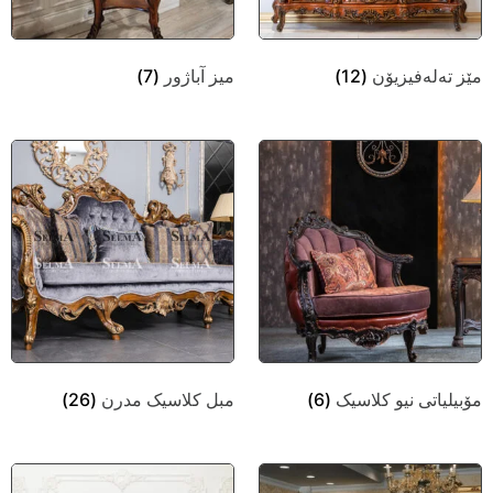
مێز تەلەفیزیۆن
(12)
میز آباژور
(7)
مۆبیلیاتی نیو کلاسیک
(6)
مبل کلاسیک مدرن
(26)