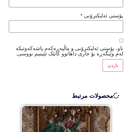
پۆستی ئەلیکترۆنی
*
ناو، پۆستی ئەلیکترۆنی و ماڵپەڕەکەم پاشەکەوتبکە
لەم وێبگەڕە بۆ جاری داهاتوو کاتێک تێبینیم نووسی.
محصولات مرتبط