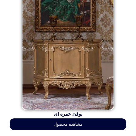
بوفێ خمره ای
مشاهده محصول