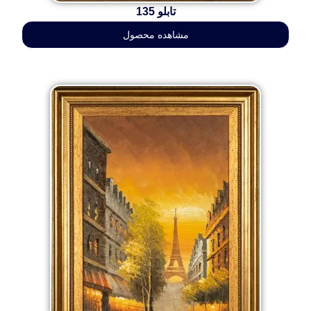
تابلو 135
مشاهده محصول