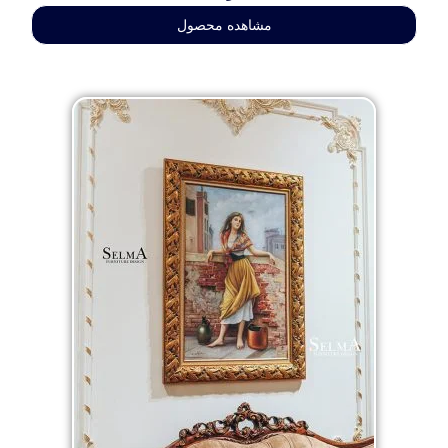
مشاهده محصول