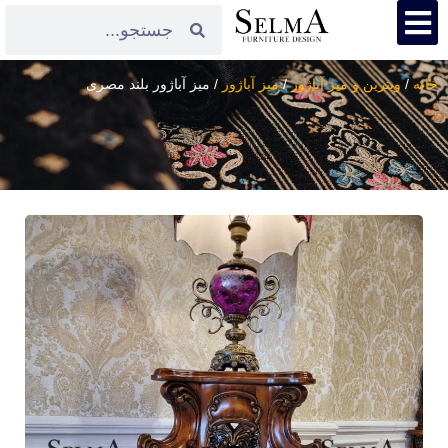
خانه
/
ویترین و میز آباژور
/
میز آباژور
/ میز آباژور بلند مصری