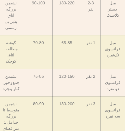
مبل
2-3
180-220
90-100
نشیمن
چستر
نفر
بزرگ،
کلاسیک
اتاق
پذیرایی
رسمی
مبل
1 نفر
65-85
70-80
گوشه
فرانسوی
مطالعه،
تک‌نفره
اتاق
کوچک
مبل
2 نفر
120-150
75-85
نشیمن
فرانسوی
جمع‌وجور،
دو نفره
کنار پنجره
مبل
3 نفر
180-200
80-90
نشیمن
فرانسوی
متوسط تا
سه نفره
بزرگ،
حداقل 1
متر فضای