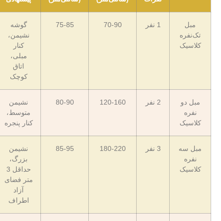
مبل
1 نفر
70-90
75-85
گوشه
تک‌نفره
نشیمن،
کلاسیک
کنار
مبلی،
اتاق
کوچک
مبل دو
2 نفر
120-160
80-90
نشیمن
نفره
متوسط،
کلاسیک
کنار پنجره
مبل سه
3 نفر
180-220
85-95
نشیمن
نفره
بزرگ،
کلاسیک
حداقل 3
متر فضای
آزاد
اطراف