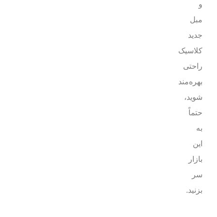
و
مبل
جدید
کلاسیک
راحتی
بهره‌مند
شوید،
حتماً
به
این
بازار
سر
بزنید.