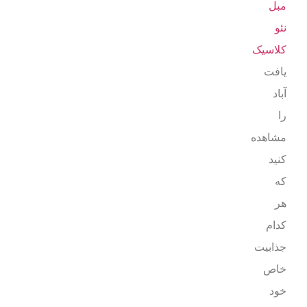
مبل
نئو
کلاسیک
یافت
آباد
را
مشاهده
کنید
که
هر
کدام
جذابیت
خاص
خود