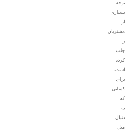
توجه
بسیاری
از
مشتریان
را
جلب
کرده
است.
برای
کسانی
که
به
دنبال
مبل