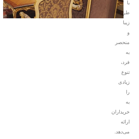
با
طراحی‌های
زیبا
و
منحصر
به
فرد،
تنوع
زیادی
را
به
خریداران
ارائه
می‌دهد.