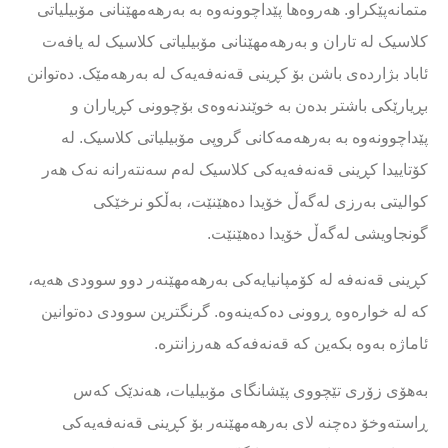
متمانەپێکراو. هەروەها پێداچوونەوە بە بەرهەمهێنانی مۆبیلیاتی
کلاسیک لە تاران و بەرهەمهێنانی مۆبیلیاتی کلاسیک لە یافەت
ئاباد بژاردەی باشن بۆ کڕینی قەنەفەیەک لە بەرهەمێک. دەتوانن
بڕیارێکی باشتر بدەن بە خوێندنەوەی بۆچوونی کڕیاران و
پێداچوونەوە بە بەرهەمەکانی گروپی مۆبیلیاتی کلاسیک. لە
کۆتاییدا کڕینی قەنەفەیەکی کلاسیک لەم سەنتەرانە نەک هەر
کوالیتی بەرزی لەگەڵ خۆیدا دەهێنێت، بەڵکو نرخێکی
گونجاویشی لەگەڵ خۆیدا دەهێنێت.
کڕینی قەنەفە لە کۆمپانیایەکی بەرهەمهێنەر دوو سوودی هەیە،
کە لە خوارەوە ڕوونی دەکەینەوە. گرنگترین سوودی دەتوانین
ئاماژە بەوە بکەین کە قەنەفەکە هەرزانترە.
بەهۆی زۆری تێچووی پێشانگای مۆبیلیات، هەندێک کەس
ڕاستەوخۆ دەچنە لای بەرهەمهێنەر بۆ کڕینی قەنەفەیەکی