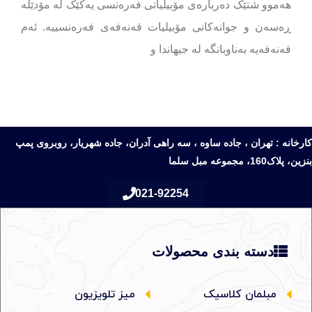
هەموو شتێک دەربارەی مۆبیلیاتی فەرەنسی یەکێک لە مۆدێلە
ڕەسەن و جوانەکانی مۆبیلیات قەنەفەی فەرەنسییە. ئەم
قەنەفەیە بەناوبانگە لە جیهاندا و
کارخانه : تهران ، جاده ساوه ، سه راهی آدران، جاده شهریار، روبروی پمپ
بنزین، پلاک160، مجموعه مبل سلما
021-92254
دسته بندی محصولات
مبلمان کلاسیک
میز تلویزیون