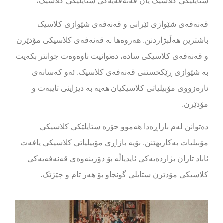
ستایلێکی کلاسیک یان قەنەفەیەکی ستایلێکی کلاسیک،
قەنەفەی شێوازی ئێرانی و قەنەفەی شێوازی کلاسیک
باشترین هەڵبژاردنن. هەروەها بە قەنەفەی کلاسیکی مۆدێرن
و قەنەفەی کلاسیکی سادە، دەتوانیت ناوەوەت جوانتر بکەیت
بە شێوازی ڕێکخستنی قەنەفەی کلاسیک. ئەو کەسانەی
ئارەزووی مۆبیلیاتی کلاسیکیان هەیە بە دیزاینی تایبەت و
مۆدێرن.
دەتوانن لەم بازاڕەدا هەموو جۆرە ستایلێکی کلاسیکی
مۆبیلیات بەکاربهێنن. بۆیە بازاڕی مۆبیلیاتی کلاسیکی یافەت
ئاباد تاران بژاردەیەکی ئایدیاڵە بۆ دۆزینەوەی قەنەفەیەکی
کلاسیکی مۆدێرن ستایلی گونجاو بۆ هەر تام و چێژێک.