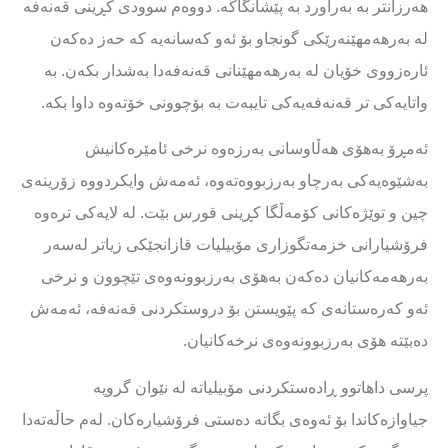
هەرزانتر بە بەراورد بە پێشانگاکە. دووەم سوودی کڕینی قەنەفە
لە بەرهەمهێنەرێکی گونجاو بۆ ئەو کەسانەیە کە حەز دەکەن
ئارەزووی خۆیان لە بەرهەمهێنانی قەنەفەدا بەشدار بکەن. بە
واتایەکی تر قەنەفەیەکی تایبەت بە بۆچوونی خۆتەوە داوا بکە.
ئەمڕۆ بەهۆی هەڵاوسانی بەرزەوە نرخی ئامێرەکانیش
بەشێوەیەکی بەرچاو بەرزبووەتەوە، ئەمەش وایکردووە زۆرینەی
چین و توێژەکانی کۆمەڵگا کڕینی قورس بێت. لە لایەکی ترەوە
فرۆشیارانی خزمەتگوزاری مۆبیلیات قازانجێکی زیاتر لەسەر
بەرهەمەکانیان دەکەن بەهۆی بەرزبوونەوەی تێچوون و نرخی
ئەو کەرەستانەی کە پێویستن بۆ دروستکردنی قەنەفە، ئەمەش
دەبێتە هۆی بەرزبوونەوەی نرخەکانیان.
پرسی داهاتوو ڕادەستکردنی مۆبیلیاتە لە نێوان گروپە
جیاوازەکاندا بۆ ئەوەی بگاتە دەستی فرۆشیارەکان. لەم حاڵەتەدا