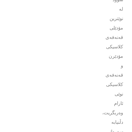
لە
نوێترین
مۆدێلی
قەنەفەی
کلاسیکی
مۆدێرن
و
قەنەفەی
کلاسیکی
نوێی
ئارام
وەربگریت،
دڵنیابە
سەردانی