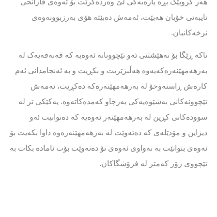
هەر گروپێک بڕە پارەیەکی لێ وەردەگرێت بۆ ئەوەی قازانجی
تایبەتی خۆیان هەبێت، ئەمەش دەبێتە هۆی بەرزبوونەوەی
نرخەکانیان.
تاکە ڕێگا بۆ نەهێشتنی ئەو تێچوونانە ئەوەیە کە قەنەفەیەک لە
بەرهەمهێنەرەکەیەوە هەڵبژێریت و بکڕیت و بە ئەنجامدانی ئەم
کارەش ​​ڕاستەوخۆ لە بەرهەمهێنەرەکە دەکڕیت، ئەمەش
تێچوونەکانی بەشێوەیەکی بەرچاو کەمدەکاتەوە. یەکێکی تر لە
سوودەکانی کڕین لە بەرهەمهێنەر ئەوەیە کە دەتوانیت ئەو
دیزاین و مۆدێلەی کە دەتەوێت لە بەرهەمهێنەرەوە داوا بکەیت بۆ
ئەوەی بتوانێت بە تەواوی ئەوەی تۆ دەتەوێت بۆت ئامادە بکات بە
تێچووی زۆر کەمتر لە فرۆشگاکان.