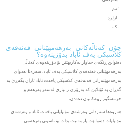
ئەم
بازاڕە
بکە.
چۆن کەناڵەکانی بەرهەمهێنانی قەنەفەی
کلاسیکی یەف ئاباد بدۆزینەوە؟
دەتوانن ڕێگەی جیاواز بەکاربهێنن بۆ دۆزینەوەی کەناڵی
بەرهەمهێنانی قەنەفەی کلاسیکی یەف ئاباد. سەرەتا بەدوای
بەرهەمهێنەرانی قەنەفەی کلاسیکی یافەت ئاباد تاران بگەڕێ بە
گەڕان بە ئۆنلاین کە بەزۆری زانیاری لەسەر بەرهەم و
خزمەتگوزارییەکانیان دەدەن.
هەروەها سەردانی وەرشەی مۆبیلیاتی یافەت ئاباد و وەرشەی
مۆبیلیات دەتوانێت یارمەتیت بدات بۆ ناسینی بەرهەمی