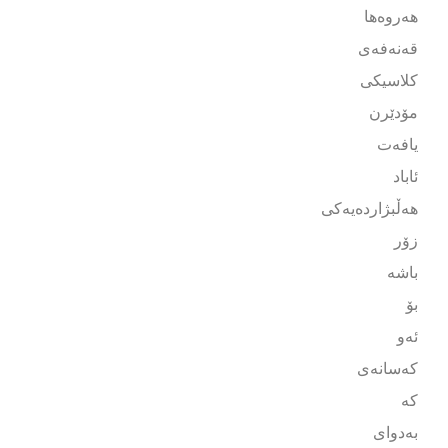
هەروەها
قەنەفەی
کلاسیکی
مۆدێرن
یافەت
ئاباد
هەڵبژاردەیەکی
زۆر
باشە
بۆ
ئەو
کەسانەی
کە
بەدوای