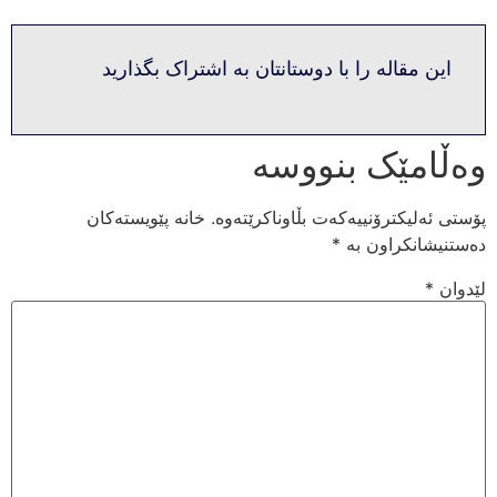
این مقاله را با دوستانتان به اشتراک بگذارید
وەڵامێک بنووسە
پۆستی ئەلیکترۆنییەکەت بڵاوناکرێتەوە.
خانە پێویستەکان
دەستنیشانکراون بە
*
لێدوان
*