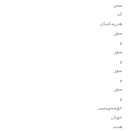
ببینن
کە
هەریەکەیان
سۆز
و
سۆز
و
سۆز
و
سۆز
و
خۆشەویستی
خۆیان
هەیە.