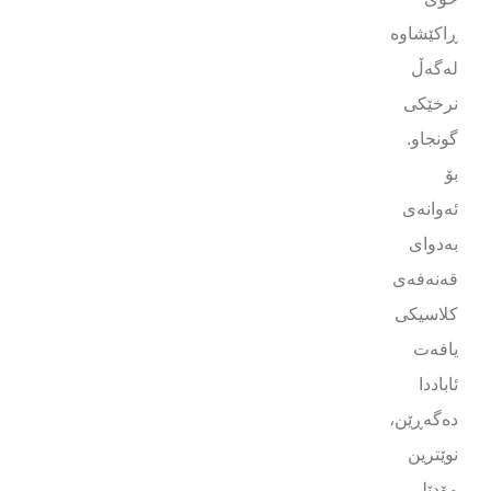
ڕاکێشاوە
لەگەڵ
نرخێکی
گونجاو.
بۆ
ئەوانەی
بەدوای
قەنەفەی
کلاسیکی
یافەت
ئاباددا
دەگەڕێن،
نوێترین
مۆدێلی