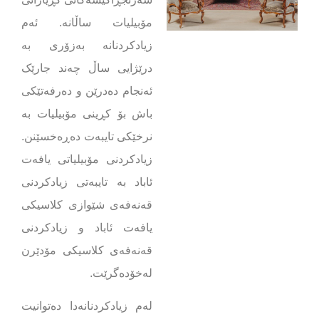
مۆبیلیات ساڵانە. ئەم
زیادکردنانە بەزۆری بە
درێژایی ساڵ چەند جارێک
ئەنجام دەدرێن و دەرفەتێکی
باش بۆ کڕینی مۆبیلیات بە
نرخێکی تایبەت دەڕەخسێنن.
زیادکردنی مۆبیلیاتی یافەت
ئاباد بە تایبەتی زیادکردنی
قەنەفەی شێوازی کلاسیکی
یافەت ئاباد و زیادکردنی
قەنەفەی کلاسیکی مۆدێرن
لەخۆدەگرێت.
لەم زیادکردنانەدا دەتوانیت