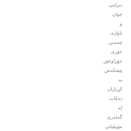
دیزاینی
جوان
و
ناوازە،
چەندین
جۆری
جۆراوجۆر
پێشکەش
بە
کڕیاران
دەکات.
لە
گەلەری
مۆبیلیاتی