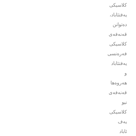
کلاسیکی
یەفتئاباد،
دەتوانن
قەنەفەی
کلاسیکی
فەرەنسی
یەفتئاباد
و
هەروەها
قەنەفەی
نیو
کلاسیکی
یەف
ئاباد