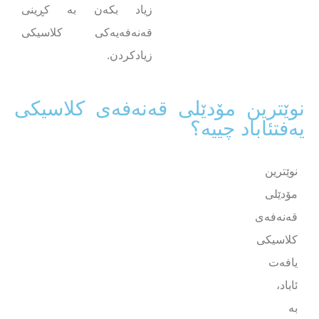
زیاد بکەن بە کڕینی
قەنەفەیەکی کلاسیکی
زیادکردن.
نوێترین مۆدێلی قەنەفەی کلاسیکی
یەفتئاباد چییە؟
نوێترین
مۆدێلی
قەنەفەی
کلاسیکی
یافەت
ئاباد،
بە