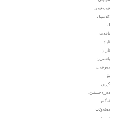
قەنەفەی
کلاسیک
لە
یافەت
ئاباد
تاران
باشترین
دەرفەت
بۆ
کڕین
دەڕەخسێنن.
ئەگەر
دەتەوێت
سوود