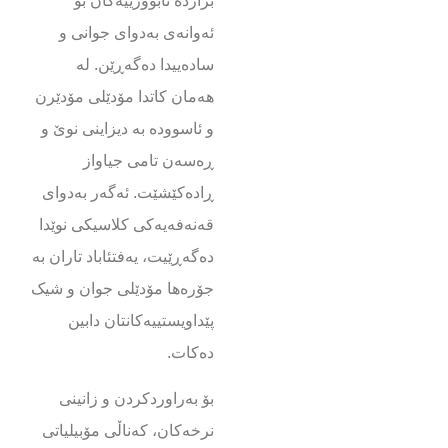
بژاردە ئابوورییەکان بۆ
ئەوانەی بەدوای جوانی و
سادەییدا دەگەڕێن. لە
هەمان کاتدا مۆدێلی مۆدێرن
و ئاسوودە بە دیزاینی نوێ و
ڕەسەن تامی جیاواز
ڕادەکێشێت. ئەگەر بەدوای
قەنەفەیەکی کلاسیکی نوێدا
دەگەڕێیت، یەفتئاباد تاران بە
جۆرەها مۆدێلی جوان و شیک
پێداویستییەکانتان دابین
دەکات.
بۆ بەراوردکردن و زانینی
نرخەکان، کەناڵی مۆبیلیاتی