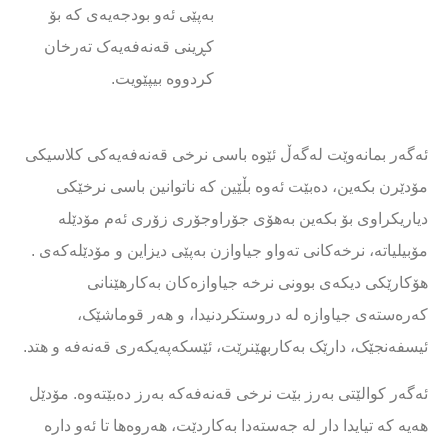
بەپێی ئەو بودجەیەی کە بۆ
کڕینی قەنەفەیەک تەرخان
کردووە بیپێویت.
ئەگەر بمانەوێت لەگەڵ ئێوە باسی نرخی قەنەفەیەکی کلاسیکی
مۆدێرن بکەین، دەبێت ئەوە بڵێین کە ناتوانین باسی نرخێکی
دیاریکراوی بۆ بکەین بەهۆی جۆراوجۆری زۆری ئەم مۆدێلە
مۆبیلیاتە، نرخەکانی تەواو جیاوازن بەپێی دیزاین و مۆدێلەکەی .
هۆکارێکی دیکەی بوونی نرخە جیاوازەکان بەکارهێنانی
کەرەستەی جیاوازە لە دروستکردنیدا، و هەر قوماشێک،
ئیسفەنجێک، دارێک بەکاربهێنرێت، ئێسکەپەیکەری قەنەفە و هتد.
ئەگەر کوالێتی بەرز بێت نرخی قەنەفەکە بەرز دەبێتەوە. مۆدێل
هەیە کە تیایدا دار لە جەستەدا بەکاردێت، هەروەها تا ئەو دارە