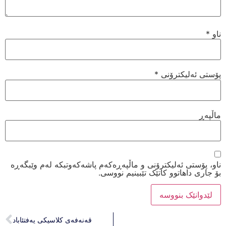
ناو
*
پۆستی ئەلیکترۆنی
*
ماڵپه‌ڕ
ناو، پۆستی ئەلیکترۆنی و ماڵپەڕەکەم پاشەکەوتبکە لەم وێبگەڕە
بۆ جاری داهاتوو کاتێک تێبینیم نووسی.
قەنەفەی کلاسیکی یەفتئاباد