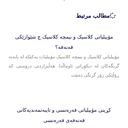
مطالب مرتبط
مۆبیلیاتی کلاسیک و نیمچە کلاسیک چ شێوازێکی
قەنەفە؟
مۆبیلیاتی کلاسیک و نیمچە کلاسیک مۆبیلیات یەکێکە لە بابەتە
گرنگەکان لە دیکۆراتی ناوماڵدا، هەڵبژاردنی دروستی کە
ڕۆڵێکی زۆر گرنگی دەبێت
کڕینی مۆبیلیاتی فەرەنسی و تایبەتمەندیەکانی
قەنەفەی فەرەنسی