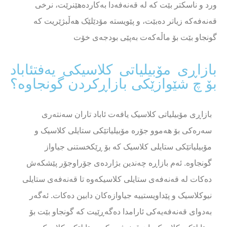
ورد و ناسکتر بێت کە لە قەنەفەدا بەکاردەهێنرێت، نرخی
قەنەفەکە زیاتر دەبێت، و پێویستە مۆدێلێک هەڵبژێریت کە
گونجاو بێت بۆ ماڵەکەت بەپێی بودجەی خۆت
بازاڕی مۆبیلیاتی کلاسیکی یەفتئاباد
بۆ چ شێوازێکی بازاڕکردن گونجاوە؟
بازاڕی مۆبیلیاتی کلاسیک یافەت ئاباد تاران سەنتەری
سەرەکی بۆ هەموو جۆرە مۆبیلیاتێکی ستایلی کلاسیک و
مۆبیلیاتێکی ستایلی کلاسیک کە بۆ ڕێکخستنی جیاواز
گونجاوە. ئەم بازاڕە چەندین بژاردەی جۆراوجۆر پێشکەش
دەکات لە قەنەفەی ستایلی کلاسیکەوە تا قەنەفەی ستایلی
نیوکلاسیک و پێداویستییە جیاوازەکان دابین دەکات. ئەگەر
بەدوای قەنەفەیەکی ئارامدا دەگەڕێیت کە گونجاو بێت بۆ