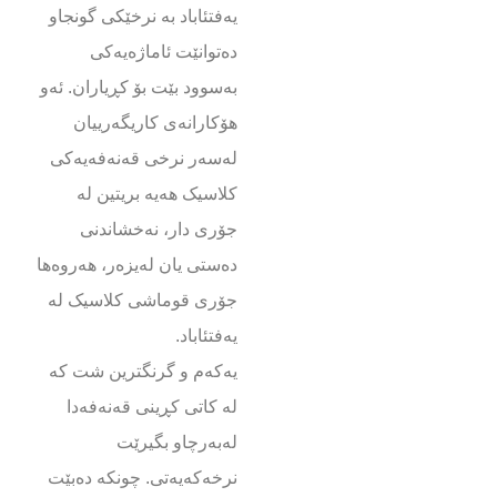
یەفتئاباد بە نرخێکی گونجاو
دەتوانێت ئاماژەیەکی
بەسوود بێت بۆ کڕیاران. ئەو
هۆکارانەی کاریگەرییان
لەسەر نرخی قەنەفەیەکی
کلاسیک هەیە بریتین لە
جۆری دار، نەخشاندنی
دەستی یان لەیزەر، هەروەها
جۆری قوماشی کلاسیک لە
یەفتئاباد.
یەکەم و گرنگترین شت کە
لە کاتی کڕینی قەنەفەدا
لەبەرچاو بگیرێت
نرخەکەیەتی. چونکە دەبێت