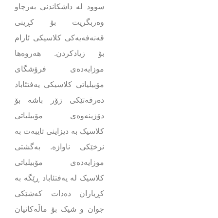
سوود لە داشکاندنی بەرچاو
وەربگریت بۆ کڕینی
قەنەفەیەکی کلاسیکی ئارام
بۆ زیادکردن. هەروەها
موزایەدەی فرۆشگای
مۆبیلیاتی کلاسیکی یەفتئاباد
دەرفەتێکی زۆر باشە بۆ
دۆزینەوەی مۆبیلیاتی
کلاسیک بە دیزاینی تایبەت بە
نرخێکی ناوازە. بەگشتی
موزایەدەی مۆبیلیاتی
کلاسیک لە یەفتئاباد ڕێگە بە
کڕیاران دەدات کەشێکی
جوان و شیک بۆ ماڵەکانیان