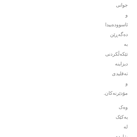
جوانی
و
ئاسوودەییدا
دەگەڕێن
بە
تێکەڵکردنی
دیزاینە
تەقلیدی
و
مۆدێرنەکان.
وەک
یەکێک
لە
بژاردە