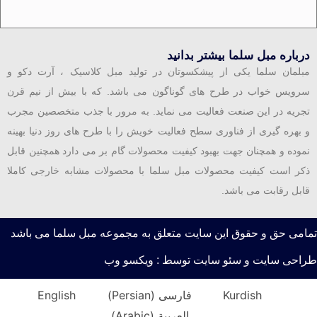
درباره مبل سلما بیشتر بدانید
مبلمان سلما یکی از پیشکسوتان در تولید مبل کلاسیک ، آرت دکو و
سرویس خواب در طرح های گوناگون می باشد. که با بیش از نیم قرن
تجریه در این صنعت فعالیت می نماید. به مرور با جذب متخصصین مجرب
و بهره گیری از فناوری سطح فعالیت خویش را با طرح های روز دنیا بهینه
نموده و همچنان جهت بهبود کیفیت محصولات گام بر می دارد همچنین قابل
ذکر است کیفیت محصولات مبل سلما با محصولات مشابه خارجی کاملا
قابل رقابت می باشد.
تمامی حق و حقوق این سایت متعلق به مجموعه مبل سلما می باشد
طراحی سایت و سئو سایت توسط : ویکسو وب
Kurdish
فارسی
(
Persian
)
English
العربية
(
Arabic
)