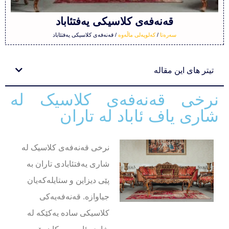
قەنەفەی کلاسیکی یەفتئاباد
سەرەتا
/
کەلوپەلی ماڵەوە
/ قەنەفەی کلاسیکی یەفتئاباد
تیتر های این مقاله
نرخی قەنەفەی کلاسیک لە
شاری یاف ئاباد لە تاران
نرخی قەنەفەی کلاسیک لە
شاری یەفتئابادی تاران بە
پێی دیزاین و ستایلەکەیان
جیاوازە. قەنەفەیەکی
کلاسیکی سادە یەکێکە لە