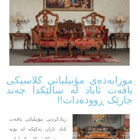
موزایەدەی مۆبیلیاتی کلاسیکی
یافەت ئاباد لە ساڵێکدا چەند
جارێک ڕوودەدات!!
زیادکردنی مۆبیلیاتی یافەت
ئاباد تاران یەکێکە لە بۆنە
سەرنجڕاکێشەکانی کڕیارانی