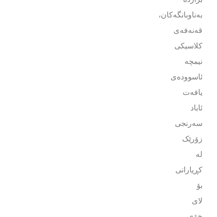
بەناوبانگەکان،
قەنەفەی
کلاسیکی
نیمچە
ئاسوودەی
یافەت
ئاباد
سەرنجی
زۆرێک
لە
کڕیارانی
بۆ
لای
خۆی