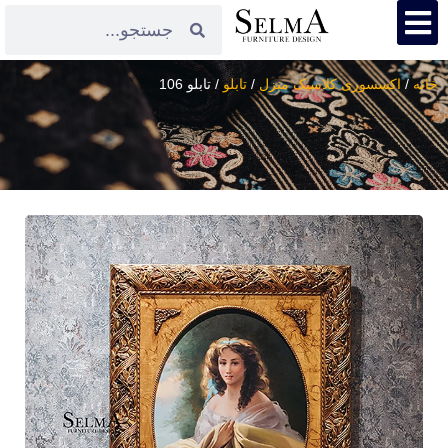
خانه
/
اکسسوری کلاسیک منزل
/
تابلو
/ تابلو 106