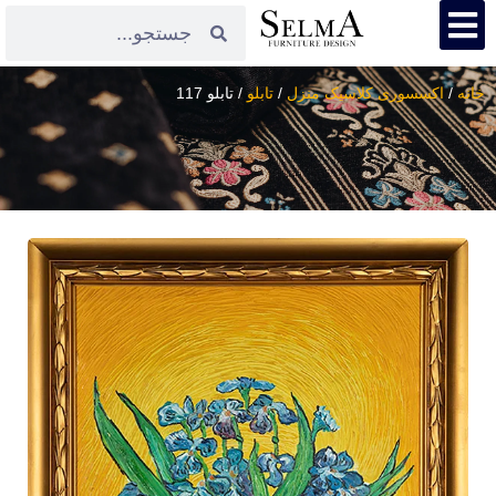
خانه
/
اکسسوری کلاسیک منزل
/
تابلو
/ تابلو 117