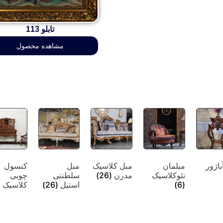
تابلو 113
مشاهده محصول
باژور
مبلمان
مبل کلاسیک
مبل
کنسول
نئوکلاسیک
مدرن
(26)
سلطنتی
چوبی
(6)
استیل
(26)
کلاسیک
)