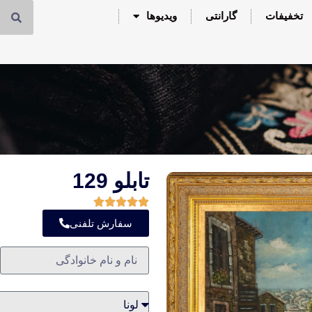
تخفیفات
گارانتی
ویدیوها
تابلو 129
سفارش تلفنی