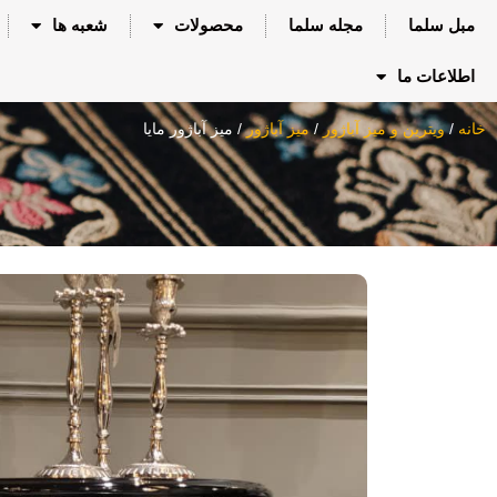
مبل سلما
مجله سلما
محصولات
شعبه ها
اطلاعات ما
خانه
/
ویترین و میز آباژور
/
میز آباژور
/ میز آباژور مایا