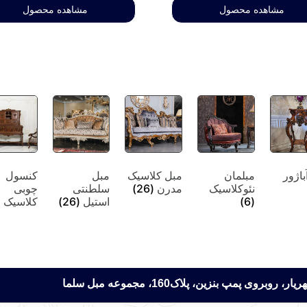
مشاهده محصول
مشاهده محصول
باژور
مبلمان
مبل کلاسیک
مبل
کنسول
نئوکلاسیک
مدرن
(26)
سلطنتی
چوبی
(6)
استیل
(26)
کلاسیک
)
 پمپ بنزین، پلاک160، مجموعه مبل سلما