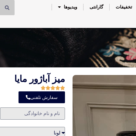
تخفیفات
گارانتی
ویدیوها
میز آباژور مایا
سفارش تلفنی