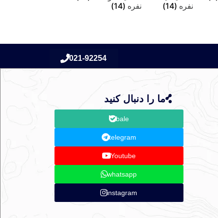
نفره
(14)
نفره
(14)
021-92254
ما را دنبال کنید
bale
telegram
Youtube
whatsapp
instagram