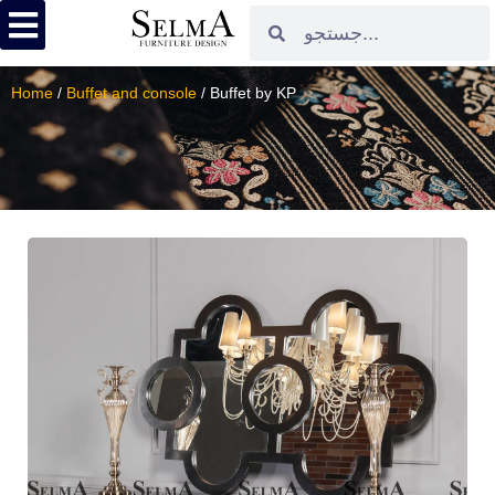
Home
/
Buffet and console
/ Buffet by KP