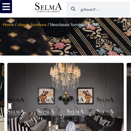
Home
/
classic furniture
/ Neoclassic furniture by KP