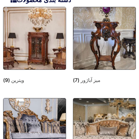
میز آباژور
(7)
ویترین
(9)